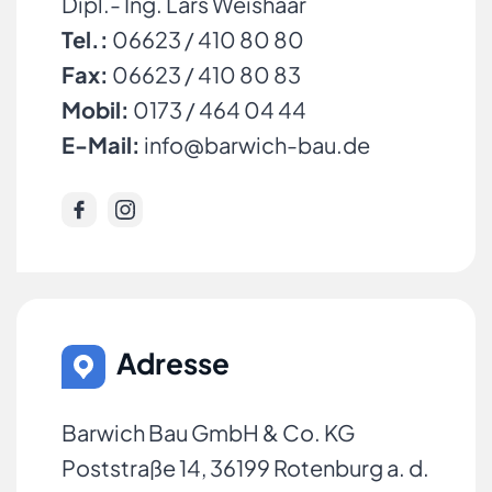
Dipl.- Ing. Lars Weishaar
Tel.:
06623 / 410 80 80
Fax:
06623 / 410 80 83
Mobil:
0173 / 464 04 44
E-Mail:
info@barwich-bau.de
Adresse
Barwich Bau GmbH & Co. KG
Poststraße 14, 36199 Rotenburg a. d.